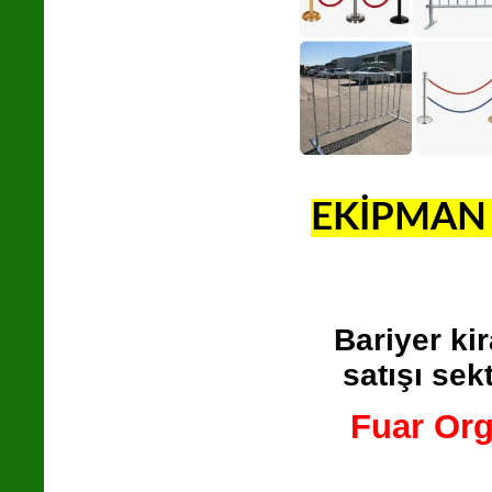
EKİPMAN 
Bariyer ki
satışı sek
Fuar Or