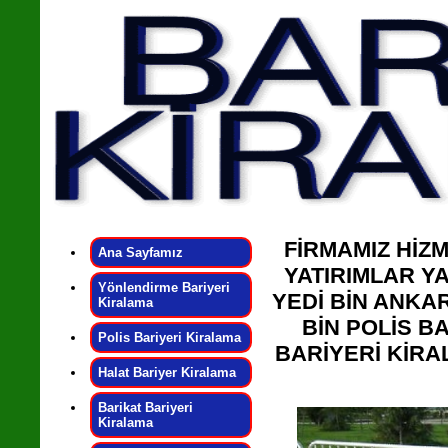
FİRMAMIZ HİZ
Ana Sayfamız
YATIRIMLAR YA
Yönlendirme Bariyeri
YEDİ BİN ANKAR
Kiralama
BİN POLİS B
Polis Bariyeri Kiralama
BARİYERİ KİRA
Halat Bariyer Kiralama
Barikat Bariyeri
Kiralama