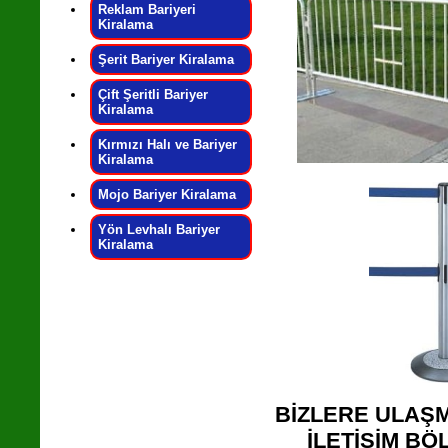
Reklam Bariyeri
Kiralama
Şerit Bariyer Kiralama
Çift Şeritli Bariyer
Kiralama
Kırmızı Halı ve Bariyer
Kiralama
Mojo Bariyer Kiralama
Yön Levhalı Bariyer
Kiralama
BİZLERE ULAŞM
İLETİŞİM B