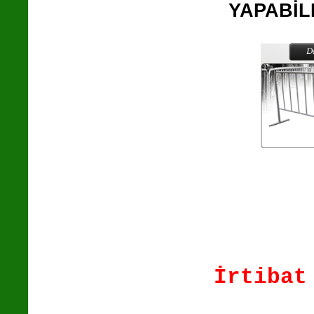
YAPABİL
İrtibat