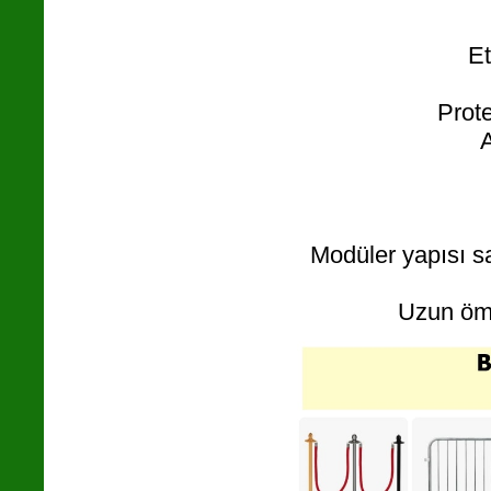
Et
Prote
A
Modüler yapısı s
Uzun ömü