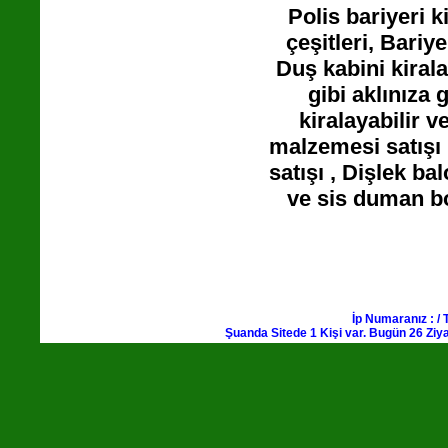
Polis bariyeri 
çeşitleri, Bariy
Duş kabini kiral
gibi aklınıza 
kiralayabilir v
malzemesi satışı 
satışı , Dişlek ba
ve sis duman bo
İp Numaranız : / 
Şuanda Sitede 1 Kişi var. Bugün 26 Ziya